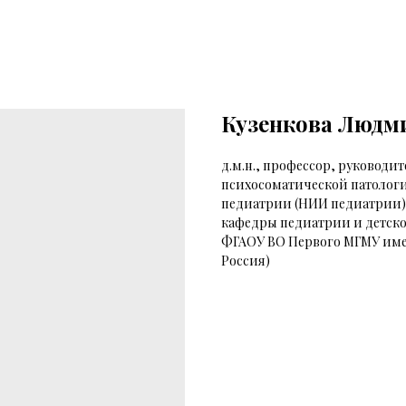
Кузенкова Людм
д.м.н., профессор, руководи
психосоматической патологи
педиатрии (НИИ педиатрии) 
кафедры педиатрии и детско
ФГАОУ ВО Первого МГМУ имен
Россия)