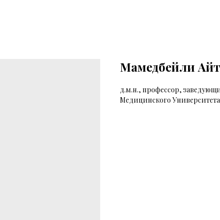
Мамедбейли Айт
д.м.н., профессор, заведую
Медицинского Университета 