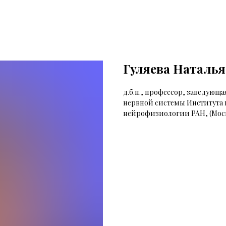
Гуляева Наталья
д.б.н., профессор, заведую
нервной системы Института
нейрофизиологии РАН, (Моск